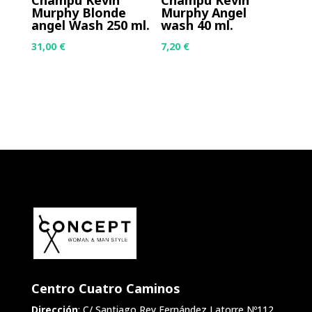
Champú Kevin
Champú Kevin
Murphy Blonde
Murphy Angel
angel Wash 250 ml.
wash 40 ml.
31,00
€
7,20
€
Centro Cuatro Caminos
Dirección
: C/ Santiago Rey Fernández Latorre Nº112