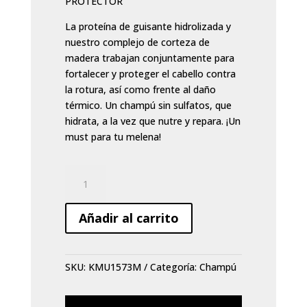
PROTECTOR
La proteína de guisante hidrolizada y
nuestro complejo de corteza de
madera trabajan conjuntamente para
fortalecer y proteger el cabello contra
la rotura, así como frente al daño
térmico. Un champú sin sulfatos, que
hidrata, a la vez que nutre y repara. ¡Un
must para tu melena!
Champú
Kevin
Murphy
Añadir al carrito
Blow
dry
Wash
SKU:
KMU1573M
Categoría:
Champú
40
ml.
cantidad