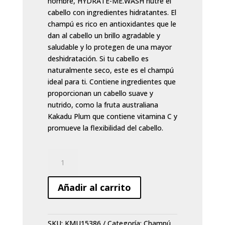
nombre, HYDRATE-ME.WASH nutre el
cabello con ingredientes hidratantes. El
champú es rico en antioxidantes que le
dan al cabello un brillo agradable y
saludable y lo protegen de una mayor
deshidratación. Si tu cabello es
naturalmente seco, este es el champú
ideal para ti. Contiene ingredientes que
proporcionan un cabello suave y
nutrido, como la fruta australiana
Kakadu Plum que contiene vitamina C y
promueve la flexibilidad del cabello.
Champú
Kevin
Murphy
Añadir al carrito
Hydrate-
me
wash
SKU:
KMU15386
Categoría:
Champú
250