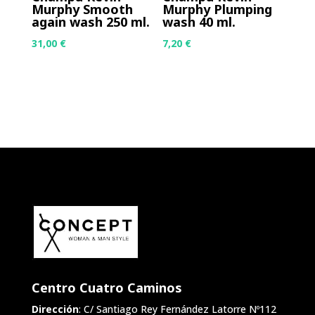
Murphy Smooth
Murphy Plumping
again wash 250 ml.
wash 40 ml.
31,00
€
7,20
€
Centro Cuatro Caminos
Dirección
: C/ Santiago Rey Fernández Latorre Nº112