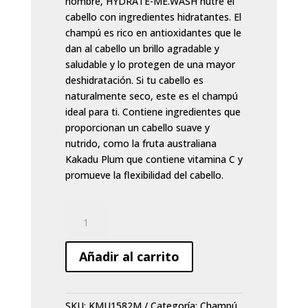
nombre, HYDRATE-ME.WASH nutre el
cabello con ingredientes hidratantes. El
champú es rico en antioxidantes que le
dan al cabello un brillo agradable y
saludable y lo protegen de una mayor
deshidratación. Si tu cabello es
naturalmente seco, este es el champú
ideal para ti. Contiene ingredientes que
proporcionan un cabello suave y
nutrido, como la fruta australiana
Kakadu Plum que contiene vitamina C y
promueve la flexibilidad del cabello.
Champú
Kevin
Murphy
Añadir al carrito
Hydrate-
me
wash
SKU:
KMU1582M
Categoría:
Champú
40