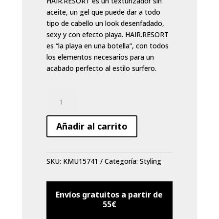
HAIR.RESORT es un texturizador sin
aceite, un gel que puede dar a todo
tipo de cabello un look desenfadado,
sexy y con efecto playa. HAIR.RESORT
es “la playa en una botella”, con todos
los elementos necesarios para un
acabado perfecto al estilo surfero.
Estilizador
Kevin
Murphy
Añadir al carrito
Hair
resort
150
SKU:
KMU15741
Categoría:
Styling
ml.
cantidad
Envíos gratuitos a partir de
55€